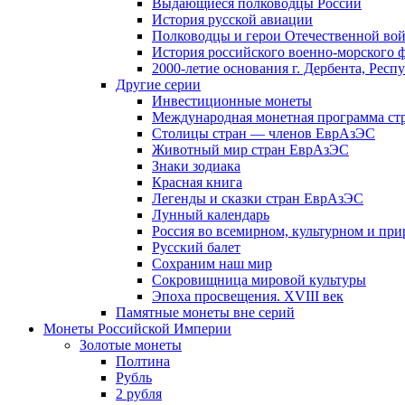
Выдающиеся полководцы России
История русской авиации
Полководцы и герои Отечественной вой
История российского военно-морского 
2000-летие основания г. Дербента, Респ
Другие серии
Инвестиционные монеты
Международная монетная программа ст
Столицы стран — членов ЕврАзЭС
Животный мир стран ЕврАзЭС
Знаки зодиака
Красная книга
Легенды и сказки стран ЕврАзЭС
Лунный календарь
Россия во всемирном, культурном и п
Русский балет
Сохраним наш мир
Сокровищница мировой культуры
Эпоха просвещения. XVIII век
Памятные монеты вне серий
Монеты Российской Империи
Золотые монеты
Полтина
Рубль
2 рубля