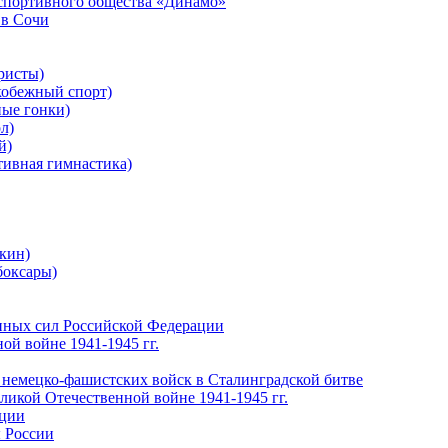
-спортивного общества «Динамо»
 в Сочи
ристы)
обежный спорт)
ые гонки)
л)
й)
ивная гимнастика)
кин)
боксары)
нных сил Российской Федерации
ой войне 1941-1945 гг.
 немецко-фашистских войск в Сталинградской битве
еликой Отечественной войне 1941-1945 гг.
ации
 России