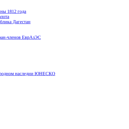
ны 1812 года
флота
ублика Дагестан
ран-членов ЕврАзЭС
риродном наследии ЮНЕСКО