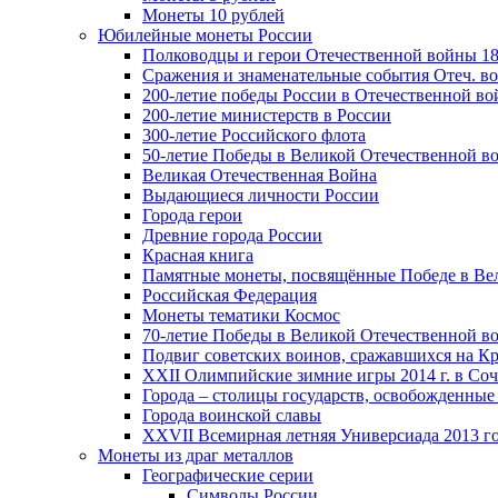
Монеты 10 рублей
Юбилейные монеты России
Полководцы и герои Отечественной войны 18
Сражения и знаменательные события Отеч. вой
200-летие победы России в Отечественной во
200-летие министерств в России
300-летие Российского флота
50-летие Победы в Великой Отечественной в
Великая Отечественная Война
Выдающиеся личности России
Города герои
Древние города России
Красная книга
Памятные монеты, посвящённые Победе в Вел
Российская Федерация
Монеты тематики Космос
70-летие Победы в Великой Отечественной вой
Подвиг советских воинов, сражавшихся на Кр
XXII Олимпийские зимние игры 2014 г. в Со
Города – столицы государств, освобожденные
Города воинской славы
XXVII Всемирная летняя Универсиада 2013 год
Монеты из драг металлов
Географические серии
Символы России