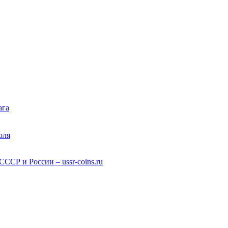
ага
оля
СР и России – ussr-coins.ru