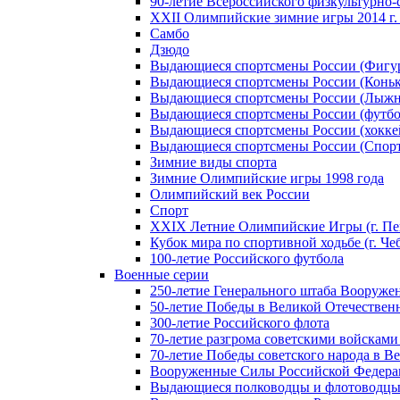
90-летие Всероссийского физкультурно
XXII Олимпийские зимние игры 2014 г.
Самбо
Дзюдо
Выдающиеся спортсмены России (Фигу
Выдающиеся спортсмены России (Коньк
Выдающиеся спортсмены России (Лыжн
Выдающиеся спортсмены России (футбо
Выдающиеся спортсмены России (хокке
Выдающиеся спортсмены России (Спорт
Зимние виды спорта
Зимние Олимпийские игры 1998 года
Олимпийский век России
Спорт
XXIX Летние Олимпийские Игры (г. Пе
Кубок мира по спортивной ходьбе (г. Че
100-летие Российского футбола
Военные серии
250-летие Генерального штаба Вооруже
50-летие Победы в Великой Отечественн
300-летие Российского флота
70-летие разгрома советскими войсками
70-летие Победы советского народа в В
Вооруженные Силы Российской Федер
Выдающиеся полководцы и флотоводцы