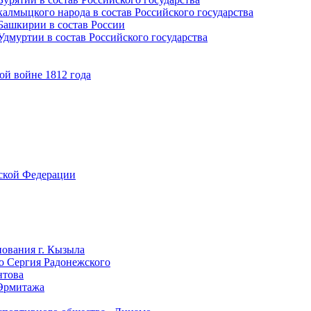
алмыцкого народа в состав Российского государства
Башкирии в состав России
дмуртии в состав Российского государства
ой войне 1812 года
йской Федерации
нования г. Кызыла
го Сергия Радонежского
нтова
 Эрмитажа