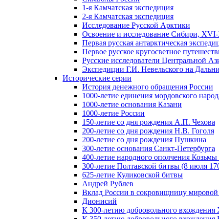
1-я Камчатская экспедиция
2-я Камчатская экспедиция
Исследование Русской Арктики
Освоение и исследование Сибири, XVI-
Первая русская антарктическая экспеди
Первое русское кругосветное путешеств
Русские исследователи Центральной Аз
Экспедиции Г.И. Невельского на Дальний
Исторические серии
История денежного обращения России
1000-летие единения мордовского народ
1000-летие основания Казани
1000-летие России
150-летие со дня рождения А.П. Чехова
200-летие со дня рождения Н.В. Гоголя
200-летие со дня рождения Пушкина
300-летие основания Санкт-Петербурга
400-летие народного ополчения Козьм
300-летие Полтавской битвы (8 июля 170
625-летие Куликовской битвы
Андрей Рублев
Вклад России в сокровищницу мировой
Дионисий
К 300-летию добровольного вхождения 
К 350-летию добровольного вхождения Б