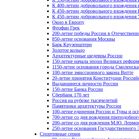
К 400-летию добровольного вхождения к
К 450-летию добровольного вхождения 
К 450-летию добровольного вхождения У
Окно в Европу
Феофан Грек
200-летие победы России в Отечественн
850-летие основания Москвы
Барк Крузенштерн
Золотое кольцо
Архитектурные шедевры России
150-летие начала эпохи Великих реформ
1150-летие основания города Смоленска
100-летие эмиссионного закона Витте
20-летие принятия Конституции Росси
Выдающиеся личности России
150-летие Банка России
Сбербанк 170 лет
Россия на рубеже тысячелетий
Памятники архитектуры России
100-летие единения России и Тувы и ос
700-летие со дня рождения преподобно
200-летие со дня рождения М.Ю. Лермо
250-летие основания Государственного
Спортивные серии