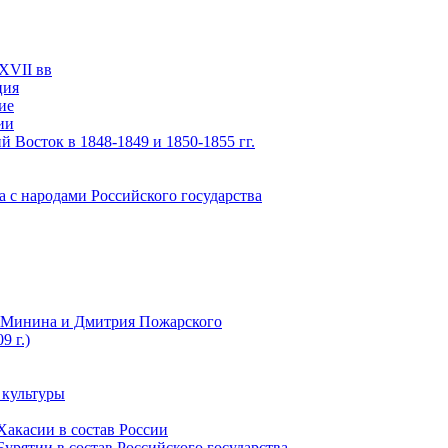
XVII вв
ция
ие
ии
 Восток в 1848-1849 и 1850-1855 гг.
а с народами Российского государства
ы Минина и Дмитрия Пожарского
9 г.)
 культуры
Хакасии в состав России
урятии в состав Российского государства