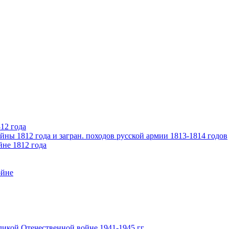
12 года
ны 1812 года и загран. походов русской армии 1813-1814 годов
йне 1812 года
ойне
икой Отечественной войне 1941-1945 гг.