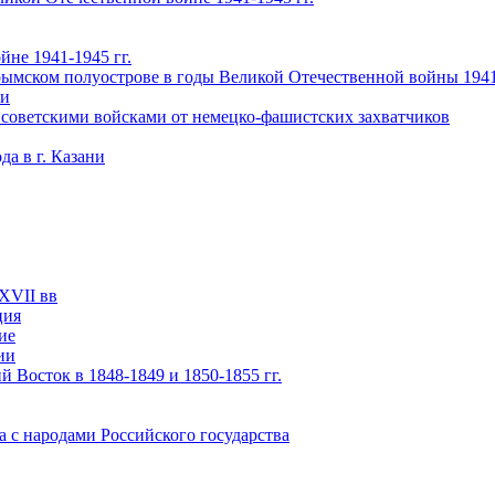
не 1941-1945 гг.
ымском полуострове в годы Великой Отечественной войны 1941-
чи
 советскими войсками от немецко-фашистских захватчиков
а в г. Казани
XVII вв
ция
ие
ии
 Восток в 1848-1849 и 1850-1855 гг.
а с народами Российского государства