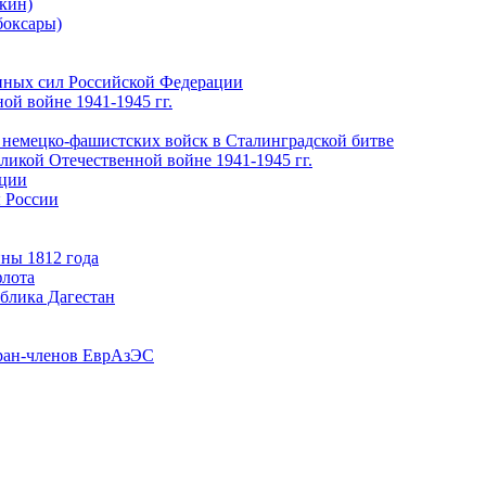
кин)
боксары)
нных сил Российской Федерации
ой войне 1941-1945 гг.
 немецко-фашистских войск в Сталинградской битве
еликой Отечественной войне 1941-1945 гг.
ации
 России
ны 1812 года
флота
ублика Дагестан
ран-членов ЕврАзЭС