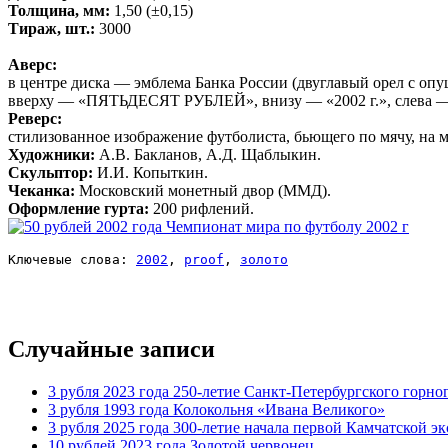
Толщина, мм:
1,50 (±0,15)
Тираж, шт.:
3000
Аверс:
в центре диска — эмблема Банка России (двуглавый орел с о
вверху — «ПЯТЬДЕСЯТ РУБЛЕЙ», внизу — «2002 г.», слева — об
Реверс:
стилизованное изображение футболиста, бьющего по мяч
Художники:
А.В. Бакланов, А.Д. Щаблыкин.
Скульптор:
И.И. Копыткин.
Чеканка:
Московский монетный двор (ММД).
Оформление гурта:
200 рифлений.
Ключевые слова: 
2002
, 
proof
, 
золото
Случайные записи
3 рубля 2023 года 250-летие Санкт-Петербургского горно
3 рубля 1993 года Колокольня «Ивана Великого»
3 рубля 2025 года 300-летие начала первой Камчатской э
10 рублей 2023 года Золотой червонец