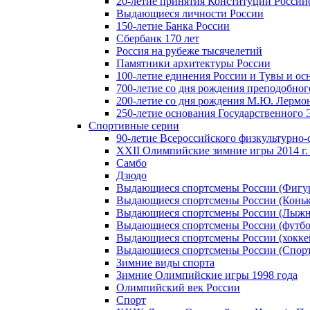
20-летие принятия Конституции Росси
Выдающиеся личности России
150-летие Банка России
Сбербанк 170 лет
Россия на рубеже тысячелетий
Памятники архитектуры России
100-летие единения России и Тувы и ос
700-летие со дня рождения преподобно
200-летие со дня рождения М.Ю. Лермо
250-летие основания Государственного
Спортивные серии
90-летие Всероссийского физкультурно
XXII Олимпийские зимние игры 2014 г.
Самбо
Дзюдо
Выдающиеся спортсмены России (Фигу
Выдающиеся спортсмены России (Коньк
Выдающиеся спортсмены России (Лыжн
Выдающиеся спортсмены России (футбо
Выдающиеся спортсмены России (хокке
Выдающиеся спортсмены России (Спорт
Зимние виды спорта
Зимние Олимпийские игры 1998 года
Олимпийский век России
Спорт