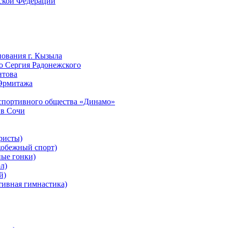
йской Федерации
нования г. Кызыла
го Сергия Радонежского
нтова
 Эрмитажа
-спортивного общества «Динамо»
 в Сочи
ристы)
обежный спорт)
ые гонки)
л)
й)
ивная гимнастика)