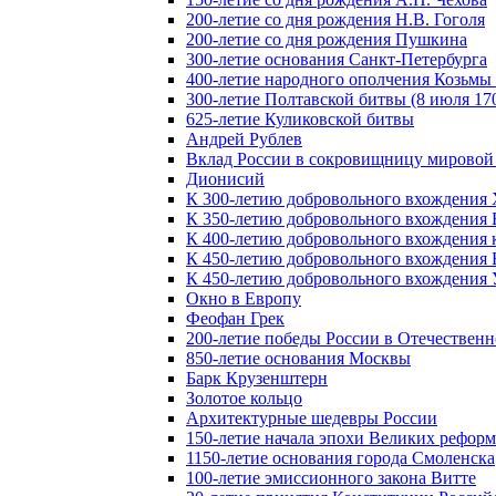
200-летие со дня рождения Н.В. Гоголя
200-летие со дня рождения Пушкина
300-летие основания Санкт-Петербурга
400-летие народного ополчения Козьм
300-летие Полтавской битвы (8 июля 170
625-летие Куликовской битвы
Андрей Рублев
Вклад России в сокровищницу мировой
Дионисий
К 300-летию добровольного вхождения 
К 350-летию добровольного вхождения Б
К 400-летию добровольного вхождения к
К 450-летию добровольного вхождения 
К 450-летию добровольного вхождения У
Окно в Европу
Феофан Грек
200-летие победы России в Отечественн
850-летие основания Москвы
Барк Крузенштерн
Золотое кольцо
Архитектурные шедевры России
150-летие начала эпохи Великих реформ
1150-летие основания города Смоленска
100-летие эмиссионного закона Витте