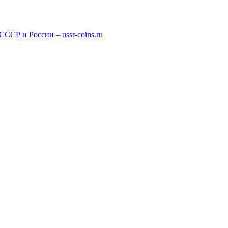
СР и России – ussr-coins.ru