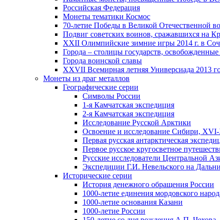
Российская Федерация
Монеты тематики Космос
70-летие Победы в Великой Отечественной вой
Подвиг советских воинов, сражавшихся на Кр
XXII Олимпийские зимние игры 2014 г. в Со
Города – столицы государств, освобожденные
Города воинской славы
XXVII Всемирная летняя Универсиада 2013 год
Монеты из драг металлов
Географические серии
Символы России
1-я Камчатская экспедиция
2-я Камчатская экспедиция
Исследование Русской Арктики
Освоение и исследование Сибири, XVI-
Первая русская антарктическая экспеди
Первое русское кругосветное путешеств
Русские исследователи Центральной Аз
Экспедиции Г.И. Невельского на Дальний
Исторические серии
История денежного обращения России
1000-летие единения мордовского народ
1000-летие основания Казани
1000-летие России
150-летие со дня рождения А.П. Чехова