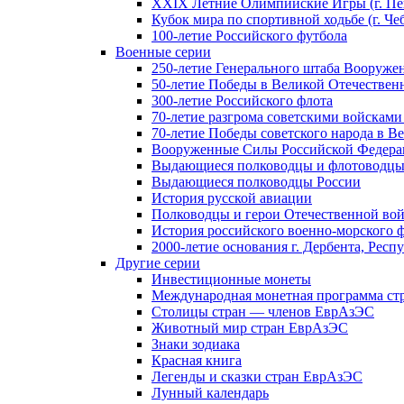
XXIX Летние Олимпийские Игры (г. Пе
Кубок мира по спортивной ходьбе (г. Че
100-летие Российского футбола
Военные серии
250-летие Генерального штаба Вооруже
50-летие Победы в Великой Отечественн
300-летие Российского флота
70-летие разгрома советскими войсками
70-летие Победы советского народа в В
Вооруженные Силы Российской Федер
Выдающиеся полководцы и флотоводцы
Выдающиеся полководцы России
История русской авиации
Полководцы и герои Отечественной вой
История российского военно-морского 
2000-летие основания г. Дербента, Респ
Другие серии
Инвестиционные монеты
Международная монетная программа ст
Столицы стран — членов ЕврАзЭС
Животный мир стран ЕврАзЭС
Знаки зодиака
Красная книга
Легенды и сказки стран ЕврАзЭС
Лунный календарь