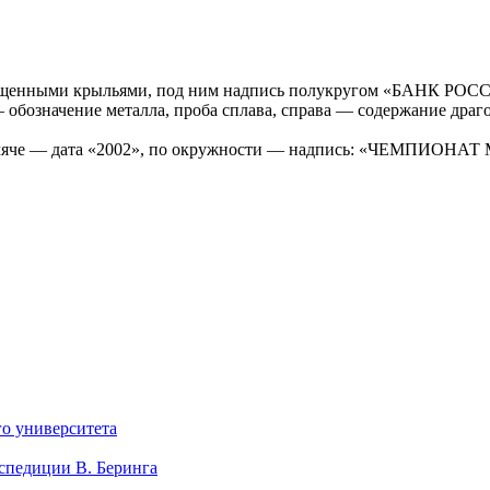
пущенными крыльями, под ним надпись полукругом «БАНК РОССИ
означение металла, проба сплава, справа — содержание драгоц
у, на мяче — дата «2002», по окружности — надпись: «ЧЕ
го университета
кспедиции В. Беринга