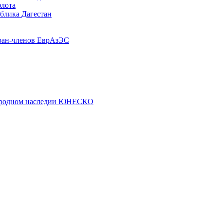
флота
ублика Дагестан
ран-членов ЕврАзЭС
риродном наследии ЮНЕСКО