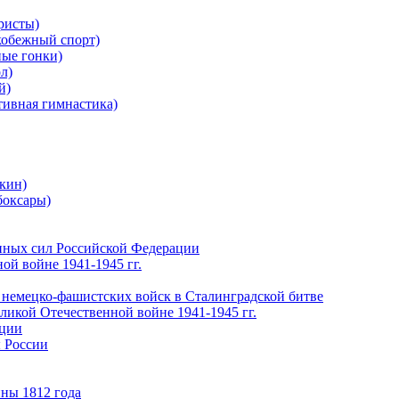
ристы)
обежный спорт)
ые гонки)
л)
й)
ивная гимнастика)
кин)
боксары)
нных сил Российской Федерации
ой войне 1941-1945 гг.
 немецко-фашистских войск в Сталинградской битве
еликой Отечественной войне 1941-1945 гг.
ации
 России
ны 1812 года