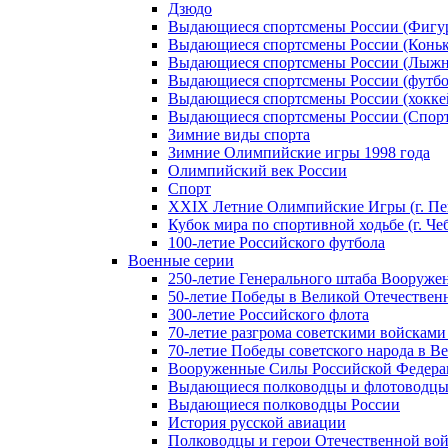
Дзюдо
Выдающиеся спортсмены России (Фигу
Выдающиеся спортсмены России (Коньк
Выдающиеся спортсмены России (Лыжн
Выдающиеся спортсмены России (футбо
Выдающиеся спортсмены России (хокке
Выдающиеся спортсмены России (Спорт
Зимние виды спорта
Зимние Олимпийские игры 1998 года
Олимпийский век России
Спорт
XXIX Летние Олимпийские Игры (г. Пе
Кубок мира по спортивной ходьбе (г. Че
100-летие Российского футбола
Военные серии
250-летие Генерального штаба Вооруже
50-летие Победы в Великой Отечественн
300-летие Российского флота
70-летие разгрома советскими войсками
70-летие Победы советского народа в В
Вооруженные Силы Российской Федер
Выдающиеся полководцы и флотоводцы
Выдающиеся полководцы России
История русской авиации
Полководцы и герои Отечественной вой