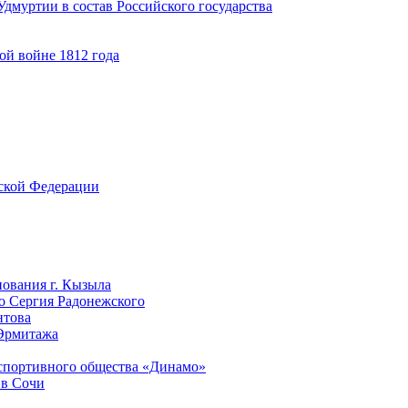
дмуртии в состав Российского государства
ой войне 1812 года
йской Федерации
нования г. Кызыла
го Сергия Радонежского
нтова
 Эрмитажа
-спортивного общества «Динамо»
 в Сочи