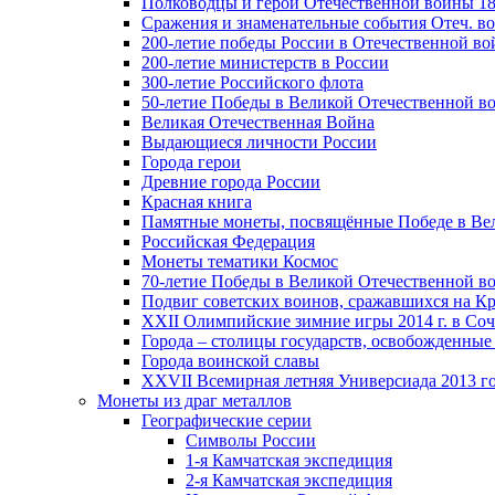
Полководцы и герои Отечественной войны 18
Сражения и знаменательные события Отеч. вой
200-летие победы России в Отечественной во
200-летие министерств в России
300-летие Российского флота
50-летие Победы в Великой Отечественной в
Великая Отечественная Война
Выдающиеся личности России
Города герои
Древние города России
Красная книга
Памятные монеты, посвящённые Победе в Вел
Российская Федерация
Монеты тематики Космос
70-летие Победы в Великой Отечественной вой
Подвиг советских воинов, сражавшихся на Кр
XXII Олимпийские зимние игры 2014 г. в Со
Города – столицы государств, освобожденные
Города воинской славы
XXVII Всемирная летняя Универсиада 2013 год
Монеты из драг металлов
Географические серии
Символы России
1-я Камчатская экспедиция
2-я Камчатская экспедиция