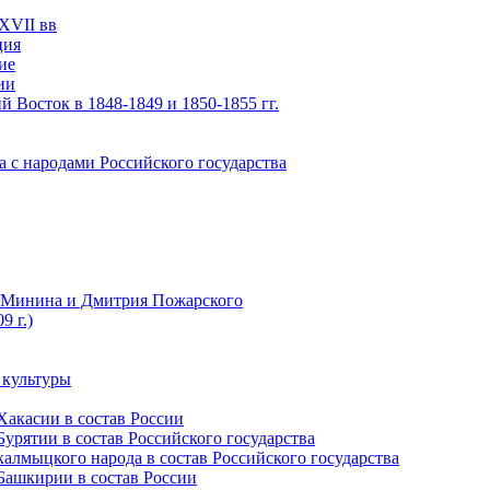
XVII вв
ция
ие
ии
 Восток в 1848-1849 и 1850-1855 гг.
а с народами Российского государства
ы Минина и Дмитрия Пожарского
9 г.)
 культуры
Хакасии в состав России
урятии в состав Российского государства
алмыцкого народа в состав Российского государства
Башкирии в состав России