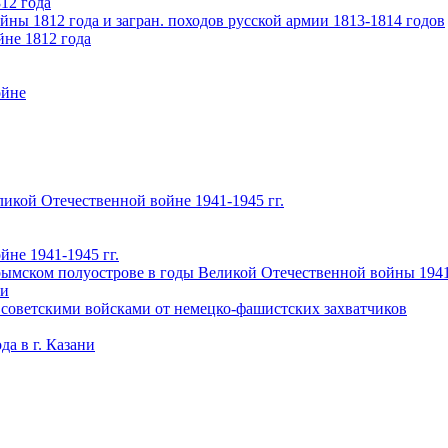
12 года
ны 1812 года и загран. походов русской армии 1813-1814 годов
йне 1812 года
ойне
икой Отечественной войне 1941-1945 гг.
не 1941-1945 гг.
ымском полуострове в годы Великой Отечественной войны 1941-
чи
 советскими войсками от немецко-фашистских захватчиков
а в г. Казани