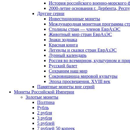
История российского военно-морского 
2000-летие основания г. Дербента, Респ
Другие серии
Инвестиционные монеты
Международная монетная программа ст
Столицы стран — членов ЕврАзЭС
Животный мир стран ЕврАзЭС
Знаки зодиака
Красная книга
Легенды и сказки стран ЕврАзЭС
Лунный календарь
Россия во всемирном, культурном и п
Русский балет
Сохраним наш мир
Сокровищница мировой культуры
Эпоха просвещения. XVIII век
Памятные монеты вне серий
Монеты Российской Империи
Золотые монеты
Полтина
Рубль
2 рубля
3 рубля
5 рублей
7 рублей 50 копеек