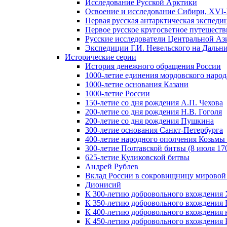
Исследование Русской Арктики
Освоение и исследование Сибири, XVI-
Первая русская антарктическая экспеди
Первое русское кругосветное путешеств
Русские исследователи Центральной Аз
Экспедиции Г.И. Невельского на Дальний
Исторические серии
История денежного обращения России
1000-летие единения мордовского народ
1000-летие основания Казани
1000-летие России
150-летие со дня рождения А.П. Чехова
200-летие со дня рождения Н.В. Гоголя
200-летие со дня рождения Пушкина
300-летие основания Санкт-Петербурга
400-летие народного ополчения Козьм
300-летие Полтавской битвы (8 июля 170
625-летие Куликовской битвы
Андрей Рублев
Вклад России в сокровищницу мировой
Дионисий
К 300-летию добровольного вхождения 
К 350-летию добровольного вхождения Б
К 400-летию добровольного вхождения к
К 450-летию добровольного вхождения 