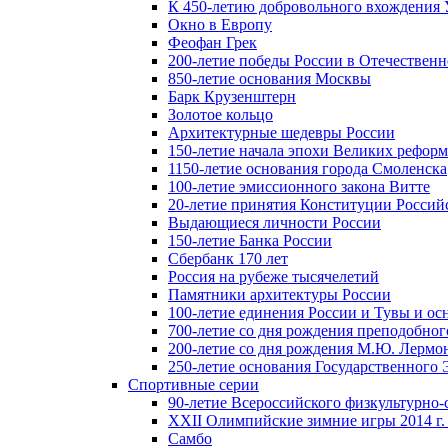
К 450-летию добровольного вхождения У
Окно в Европу
Феофан Грек
200-летие победы России в Отечественн
850-летие основания Москвы
Барк Крузенштерн
Золотое кольцо
Архитектурные шедевры России
150-летие начала эпохи Великих реформ
1150-летие основания города Смоленска
100-летие эмиссионного закона Витте
20-летие принятия Конституции Росси
Выдающиеся личности России
150-летие Банка России
Сбербанк 170 лет
Россия на рубеже тысячелетий
Памятники архитектуры России
100-летие единения России и Тувы и ос
700-летие со дня рождения преподобно
200-летие со дня рождения М.Ю. Лермо
250-летие основания Государственного
Спортивные серии
90-летие Всероссийского физкультурно
XXII Олимпийские зимние игры 2014 г.
Самбо