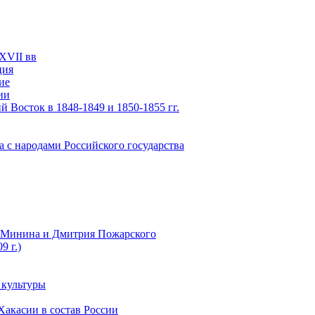
XVII вв
ция
ие
ии
 Восток в 1848-1849 и 1850-1855 гг.
а с народами Российского государства
ы Минина и Дмитрия Пожарского
9 г.)
 культуры
Хакасии в состав России