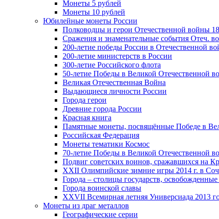
Монеты 5 рублей
Монеты 10 рублей
Юбилейные монеты России
Полководцы и герои Отечественной войны 18
Сражения и знаменательные события Отеч. вой
200-летие победы России в Отечественной во
200-летие министерств в России
300-летие Российского флота
50-летие Победы в Великой Отечественной в
Великая Отечественная Война
Выдающиеся личности России
Города герои
Древние города России
Красная книга
Памятные монеты, посвящённые Победе в Вел
Российская Федерация
Монеты тематики Космос
70-летие Победы в Великой Отечественной вой
Подвиг советских воинов, сражавшихся на Кр
XXII Олимпийские зимние игры 2014 г. в Со
Города – столицы государств, освобожденные
Города воинской славы
XXVII Всемирная летняя Универсиада 2013 год
Монеты из драг металлов
Географические серии