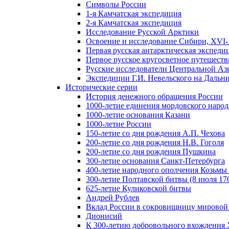
Символы России
1-я Камчатская экспедиция
2-я Камчатская экспедиция
Исследование Русской Арктики
Освоение и исследование Сибири, XVI-
Первая русская антарктическая экспеди
Первое русское кругосветное путешеств
Русские исследователи Центральной Аз
Экспедиции Г.И. Невельского на Дальний
Исторические серии
История денежного обращения России
1000-летие единения мордовского народ
1000-летие основания Казани
1000-летие России
150-летие со дня рождения А.П. Чехова
200-летие со дня рождения Н.В. Гоголя
200-летие со дня рождения Пушкина
300-летие основания Санкт-Петербурга
400-летие народного ополчения Козьм
300-летие Полтавской битвы (8 июля 170
625-летие Куликовской битвы
Андрей Рублев
Вклад России в сокровищницу мировой
Дионисий
К 300-летию добровольного вхождения 