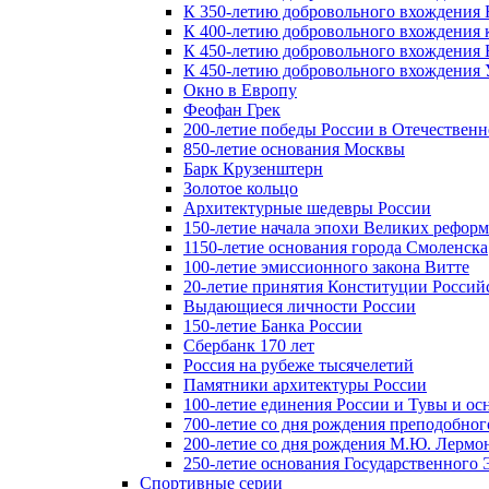
К 350-летию добровольного вхождения Б
К 400-летию добровольного вхождения к
К 450-летию добровольного вхождения 
К 450-летию добровольного вхождения У
Окно в Европу
Феофан Грек
200-летие победы России в Отечественн
850-летие основания Москвы
Барк Крузенштерн
Золотое кольцо
Архитектурные шедевры России
150-летие начала эпохи Великих реформ
1150-летие основания города Смоленска
100-летие эмиссионного закона Витте
20-летие принятия Конституции Росси
Выдающиеся личности России
150-летие Банка России
Сбербанк 170 лет
Россия на рубеже тысячелетий
Памятники архитектуры России
100-летие единения России и Тувы и ос
700-летие со дня рождения преподобно
200-летие со дня рождения М.Ю. Лермо
250-летие основания Государственного
Спортивные серии