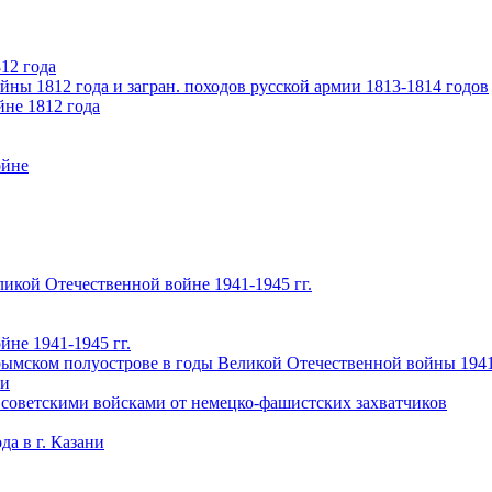
12 года
ны 1812 года и загран. походов русской армии 1813-1814 годов
йне 1812 года
ойне
икой Отечественной войне 1941-1945 гг.
не 1941-1945 гг.
ымском полуострове в годы Великой Отечественной войны 1941-
чи
 советскими войсками от немецко-фашистских захватчиков
а в г. Казани