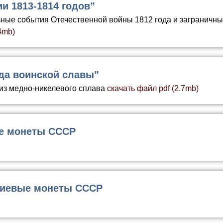
и 1813-1814 годов”
ные события Отечественной войны 1812 года и заграничных
4mb)
да воинской славы”
 из медно-никелевого сплава
скачать файл pdf (2.7mb)
ые монеты СССР
диевые монеты СССР