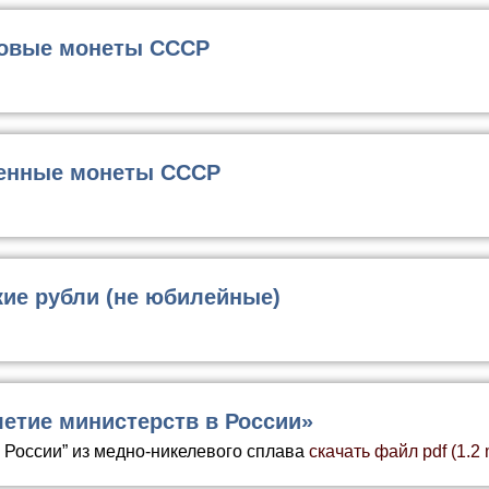
новые монеты СССР
ренные монеты СССР
кие рубли (не юбилейные)
летие министерств в России»
в России” из медно-никелевого сплава
скачать файл pdf (1.2