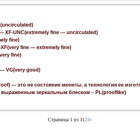
ncirculated)
XF-UNC(extremely fine — uncirculated)
ly fine)
(very fine — extremely fine)
ry fine)
— VG(very good)
of) — это не состояние монеты, а технология ее изгот
 выраженным зеркальным блеском – PL(prooflike)
Страница 1 из 3
1
2
3
»