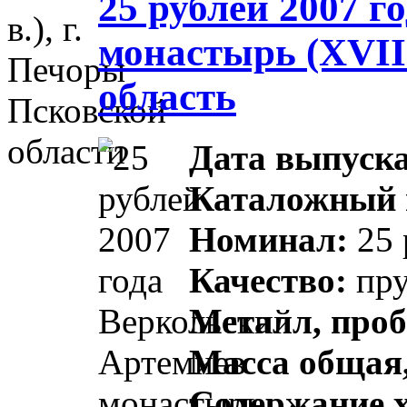
25 рублей 2007 
монастырь (XVII 
область
Дата выпуска
Каталожный 
Номинал:
25 
Качество:
пр
Металл, проб
Масса общая,
Содержание х