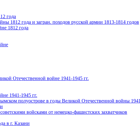
12 года
ны 1812 года и загран. походов русской армии 1813-1814 годов
йне 1812 года
ойне
икой Отечественной войне 1941-1945 гг.
не 1941-1945 гг.
ымском полуострове в годы Великой Отечественной войны 1941-
чи
 советскими войсками от немецко-фашистских захватчиков
а в г. Казани