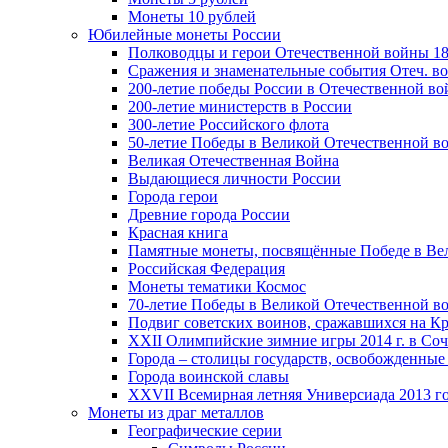
Монеты 10 рублей
Юбилейные монеты России
Полководцы и герои Отечественной войны 18
Сражения и знаменательные события Отеч. вой
200-летие победы России в Отечественной во
200-летие министерств в России
300-летие Российского флота
50-летие Победы в Великой Отечественной в
Великая Отечественная Война
Выдающиеся личности России
Города герои
Древние города России
Красная книга
Памятные монеты, посвящённые Победе в Вел
Российская Федерация
Монеты тематики Космос
70-летие Победы в Великой Отечественной вой
Подвиг советских воинов, сражавшихся на Кр
XXII Олимпийские зимние игры 2014 г. в Со
Города – столицы государств, освобожденные
Города воинской славы
XXVII Всемирная летняя Универсиада 2013 год
Монеты из драг металлов
Географические серии