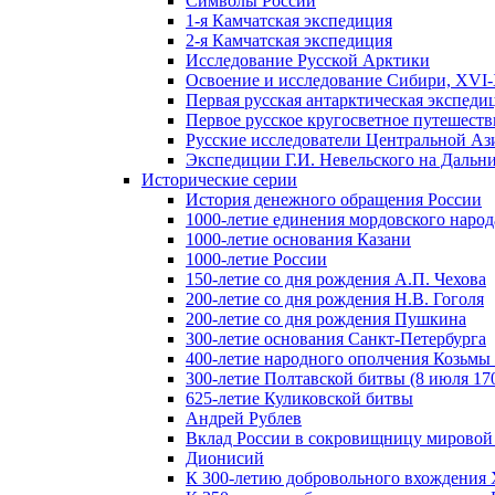
Символы России
1-я Камчатская экспедиция
2-я Камчатская экспедиция
Исследование Русской Арктики
Освоение и исследование Сибири, XVI-
Первая русская антарктическая экспеди
Первое русское кругосветное путешеств
Русские исследователи Центральной Аз
Экспедиции Г.И. Невельского на Дальний
Исторические серии
История денежного обращения России
1000-летие единения мордовского народ
1000-летие основания Казани
1000-летие России
150-летие со дня рождения А.П. Чехова
200-летие со дня рождения Н.В. Гоголя
200-летие со дня рождения Пушкина
300-летие основания Санкт-Петербурга
400-летие народного ополчения Козьм
300-летие Полтавской битвы (8 июля 170
625-летие Куликовской битвы
Андрей Рублев
Вклад России в сокровищницу мировой
Дионисий
К 300-летию добровольного вхождения 