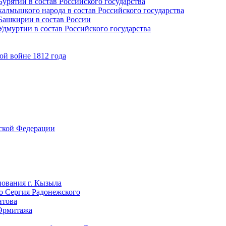
урятии в состав Российского государства
алмыцкого народа в состав Российского государства
Башкирии в состав России
дмуртии в состав Российского государства
ой войне 1812 года
йской Федерации
нования г. Кызыла
го Сергия Радонежского
нтова
 Эрмитажа