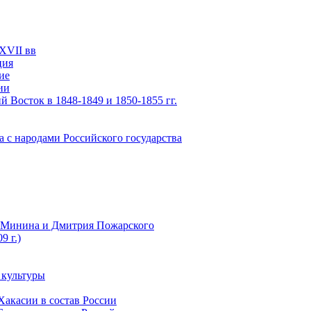
XVII вв
ция
ие
ии
 Восток в 1848-1849 и 1850-1855 гг.
а с народами Российского государства
ы Минина и Дмитрия Пожарского
9 г.)
 культуры
Хакасии в состав России