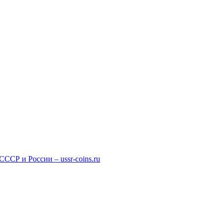
СР и России – ussr-coins.ru