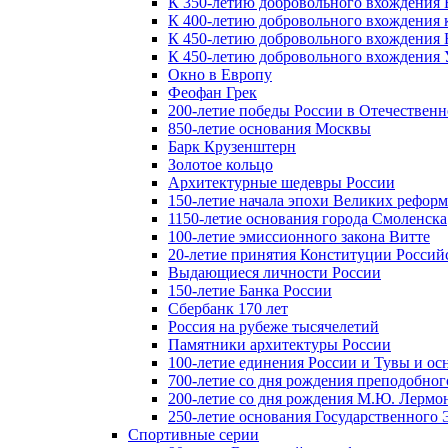
К 350-летию добровольного вхождения Б
К 400-летию добровольного вхождения к
К 450-летию добровольного вхождения 
К 450-летию добровольного вхождения У
Окно в Европу
Феофан Грек
200-летие победы России в Отечественн
850-летие основания Москвы
Барк Крузенштерн
Золотое кольцо
Архитектурные шедевры России
150-летие начала эпохи Великих реформ
1150-летие основания города Смоленска
100-летие эмиссионного закона Витте
20-летие принятия Конституции Росси
Выдающиеся личности России
150-летие Банка России
Сбербанк 170 лет
Россия на рубеже тысячелетий
Памятники архитектуры России
100-летие единения России и Тувы и ос
700-летие со дня рождения преподобно
200-летие со дня рождения М.Ю. Лермо
250-летие основания Государственного
Спортивные серии