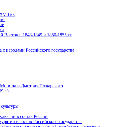
XVII вв
ция
ие
ии
 Восток в 1848-1849 и 1850-1855 гг.
а с народами Российского государства
ы Минина и Дмитрия Пожарского
9 г.)
 культуры
Хакасии в состав России
урятии в состав Российского государства
алмыцкого народа в состав Российского государства