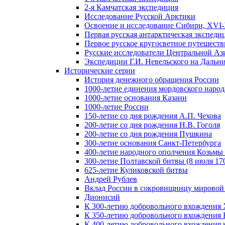
2-я Камчатская экспедиция
Исследование Русской Арктики
Освоение и исследование Сибири, XVI-
Первая русская антарктическая экспеди
Первое русское кругосветное путешеств
Русские исследователи Центральной Аз
Экспедиции Г.И. Невельского на Дальний
Исторические серии
История денежного обращения России
1000-летие единения мордовского народ
1000-летие основания Казани
1000-летие России
150-летие со дня рождения А.П. Чехова
200-летие со дня рождения Н.В. Гоголя
200-летие со дня рождения Пушкина
300-летие основания Санкт-Петербурга
400-летие народного ополчения Козьм
300-летие Полтавской битвы (8 июля 170
625-летие Куликовской битвы
Андрей Рублев
Вклад России в сокровищницу мировой
Дионисий
К 300-летию добровольного вхождения 
К 350-летию добровольного вхождения Б
К 400-летию добровольного вхождения к