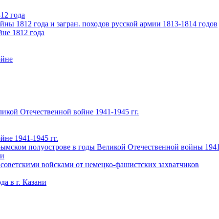
12 года
ны 1812 года и загран. походов русской армии 1813-1814 годов
йне 1812 года
ойне
икой Отечественной войне 1941-1945 гг.
не 1941-1945 гг.
ымском полуострове в годы Великой Отечественной войны 1941-
чи
 советскими войсками от немецко-фашистских захватчиков
а в г. Казани