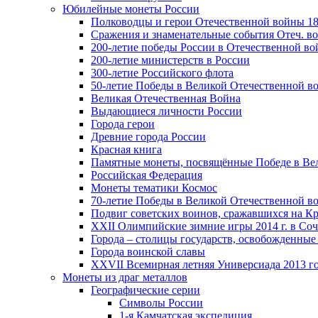
Юбилейные монеты России
Полководцы и герои Отечественной войны 18
Сражения и знаменательные события Отеч. вой
200-летие победы России в Отечественной во
200-летие министерств в России
300-летие Российского флота
50-летие Победы в Великой Отечественной в
Великая Отечественная Война
Выдающиеся личности России
Города герои
Древние города России
Красная книга
Памятные монеты, посвящённые Победе в Вел
Российская Федерация
Монеты тематики Космос
70-летие Победы в Великой Отечественной вой
Подвиг советских воинов, сражавшихся на Кр
XXII Олимпийские зимние игры 2014 г. в Со
Города – столицы государств, освобожденные
Города воинской славы
XXVII Всемирная летняя Универсиада 2013 год
Монеты из драг металлов
Географические серии
Символы России
1-я Камчатская экспедиция