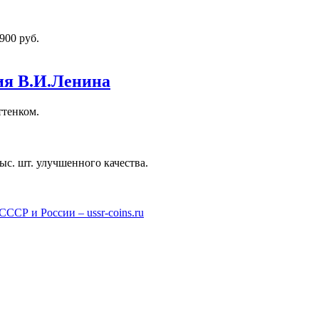
900 руб.
ния В.И.Ленина
ттенком.
тыс. шт. улучшенного качества.
СР и России – ussr-coins.ru