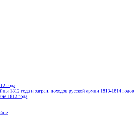
12 года
ны 1812 года и загран. походов русской армии 1813-1814 годов
йне 1812 года
ойне