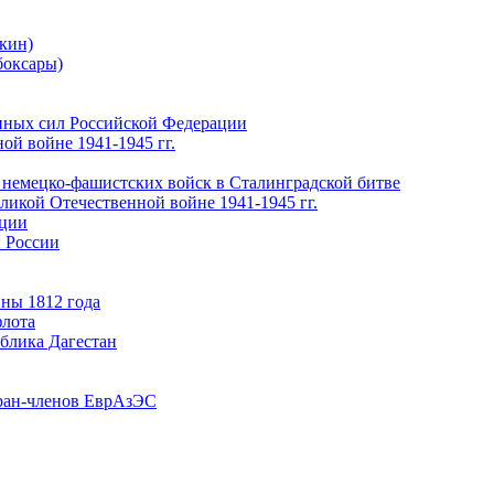
кин)
боксары)
нных сил Российской Федерации
ой войне 1941-1945 гг.
 немецко-фашистских войск в Сталинградской битве
еликой Отечественной войне 1941-1945 гг.
ации
 России
ны 1812 года
флота
ублика Дагестан
ран-членов ЕврАзЭС