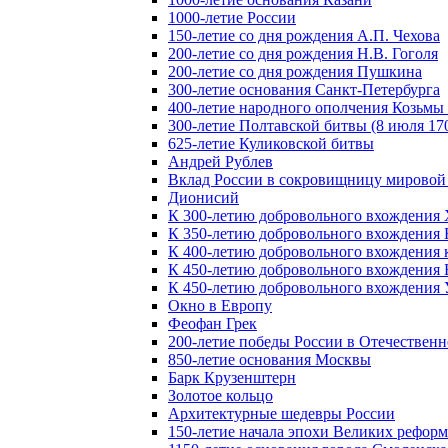
1000-летие России
150-летие со дня рождения А.П. Чехова
200-летие со дня рождения Н.В. Гоголя
200-летие со дня рождения Пушкина
300-летие основания Санкт-Петербурга
400-летие народного ополчения Козьм
300-летие Полтавской битвы (8 июля 170
625-летие Куликовской битвы
Андрей Рублев
Вклад России в сокровищницу мировой
Дионисий
К 300-летию добровольного вхождения 
К 350-летию добровольного вхождения Б
К 400-летию добровольного вхождения к
К 450-летию добровольного вхождения 
К 450-летию добровольного вхождения У
Окно в Европу
Феофан Грек
200-летие победы России в Отечественн
850-летие основания Москвы
Барк Крузенштерн
Золотое кольцо
Архитектурные шедевры России
150-летие начала эпохи Великих реформ