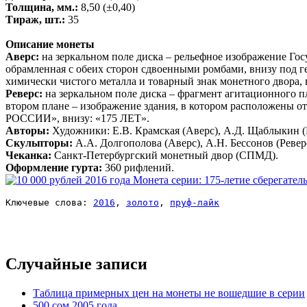
Толщина, мм.:
8,50 (±0,40)
Тираж, шт.:
35
Описание монеты
Аверс:
на зеркальном поле диска – рельефное изображение Г
обрамленная с обеих сторон сдвоенными ромбами, внизу под ге
химически чистого металла и товарный знак монетного двора,
Реверс:
на зеркальном поле диска – фрагмент агитационного п
втором плане – изображение здания, в котором расположены 
РОССИИ», внизу: «175 ЛЕТ».
Авторы:
Художники: Е.В. Крамская (Аверс), А.Д. Щаблыкин (Р
Скульпторы:
А.А. Долгополова (Аверс), А.Н. Бессонов (Ревер
Чеканка:
Санкт-Петербургский монетный двор (СПМД).
Оформление гурта:
360 рифлений.
Ключевые слова: 
2016
, 
золото
, 
пруф-лайк
Случайные записи
Таблица примерных цен на монеты не вошедшие в серии
500 сом 2005 года