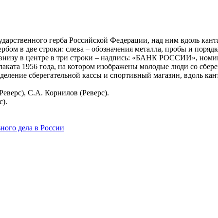
осударственного герба Российской Федерации, над ним вдоль
рбом в две строки: слева – обозначения металла, пробы и поря
 внизу в центре в три строки – надпись: «БАНК РОССИИ», номин
лаката 1956 года, на котором изображены молодые люди со сбер
отделение сберегательной кассы и спортивный магазин, вдоль 
еверс), С.А. Корнилов (Реверс).
с).