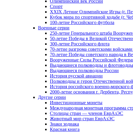
Олимпийский век России
Спорт
XXIX Летние Олимпийские Игры (г. Пе
Кубок мира по спортивной ходьбе (г. Че
100-летие Российского футбола
Военные серии
250-летие Генерального штаба Вооруже
50-летие Победы в Великой Отечественн
300-летие Российского флота
70-летие разгрома советскими войсками
70-летие Победы советского народа в В
Вооруженные Силы Российской Федер
Выдающиеся полководцы и флотоводцы
Выдающиеся полководцы России
История русской авиации
Полководцы и герои Отечественной вой
История российского военно-морского 
2000-летие основания г. Дербента, Респ
Другие серии
Инвестиционные монеты
Международная монетная программа ст
Столицы стран — членов ЕврАзЭС
Животный мир стран ЕврАзЭС
Знаки зодиака
Красная книга