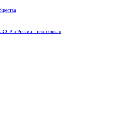
общества
СР и России – ussr-coins.ru