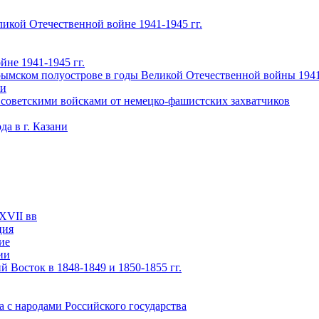
икой Отечественной войне 1941-1945 гг.
не 1941-1945 гг.
ымском полуострове в годы Великой Отечественной войны 1941-
чи
 советскими войсками от немецко-фашистских захватчиков
а в г. Казани
XVII вв
ция
ие
ии
 Восток в 1848-1849 и 1850-1855 гг.
а с народами Российского государства