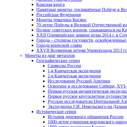
Красная книга
Памятные монеты, посвящённые Победе в Вел
Российская Федерация
Монеты тематики Космос
70-летие Победы в Великой Отечественной вой
Подвиг советских воинов, сражавшихся на Кр
XXII Олимпийские зимние игры 2014 г. в Со
Города – столицы государств, освобожденные
Города воинской славы
XXVII Всемирная летняя Универсиада 2013 год
Монеты из драг металлов
Географические серии
Символы России
1-я Камчатская экспедиция
2-я Камчатская экспедиция
Исследование Русской Арктики
Освоение и исследование Сибири, XVI-
Первая русская антарктическая экспеди
Первое русское кругосветное путешеств
Русские исследователи Центральной Аз
Экспедиции Г.И. Невельского на Дальний
Исторические серии
История денежного обращения России
1000-летие единения мордовского народ
1000-летие основания Казани