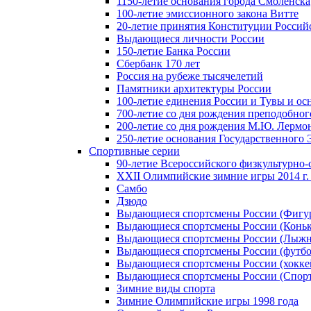
1150-летие основания города Смоленска
100-летие эмиссионного закона Витте
20-летие принятия Конституции Росси
Выдающиеся личности России
150-летие Банка России
Сбербанк 170 лет
Россия на рубеже тысячелетий
Памятники архитектуры России
100-летие единения России и Тувы и ос
700-летие со дня рождения преподобно
200-летие со дня рождения М.Ю. Лермо
250-летие основания Государственного
Спортивные серии
90-летие Всероссийского физкультурно
XXII Олимпийские зимние игры 2014 г.
Самбо
Дзюдо
Выдающиеся спортсмены России (Фигу
Выдающиеся спортсмены России (Коньк
Выдающиеся спортсмены России (Лыжн
Выдающиеся спортсмены России (футбо
Выдающиеся спортсмены России (хокке
Выдающиеся спортсмены России (Спорт
Зимние виды спорта
Зимние Олимпийские игры 1998 года