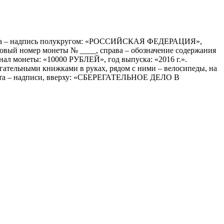
 канта – надпись полукругом: «РОССИЙСКАЯ ФЕДЕРАЦИЯ»,
дковый номер монеты № ____, справа – обозначение содержания
ал монеты: «10000 РУБЛЕЙ», год выпуска: «2016 г.».
егательными книжками в руках, рядом с ними – велосипеды, на
канта – надписи, вверху: «СБЕРЕГАТЕЛЬНОЕ ДЕЛО В