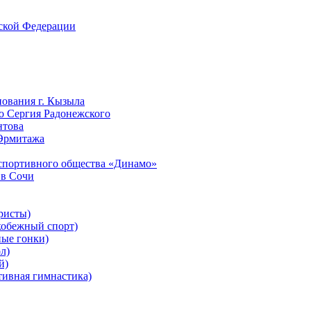
йской Федерации
нования г. Кызыла
го Сергия Радонежского
нтова
 Эрмитажа
-спортивного общества «Динамо»
 в Сочи
ристы)
обежный спорт)
ые гонки)
л)
й)
ивная гимнастика)