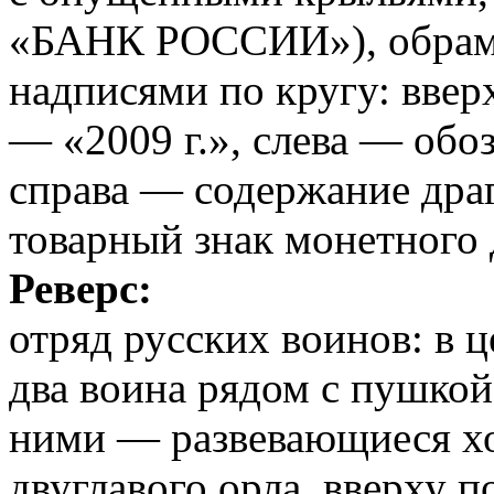
«БАНК РОССИИ»), обрамл
надписями по кругу: вве
— «2009 г.», слева — обоз
справа — содержание драг
товарный знак монетного 
Реверс:
отряд русских воинов: в 
два воина рядом с пушкой
ними — развевающиеся х
двуглавого орла, вверху 