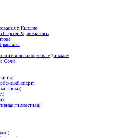
нования г. Кызыла
го Сергия Радонежского
нтова
 Эрмитажа
-спортивного общества «Динамо»
 в Сочи
ристы)
обежный спорт)
ые гонки)
л)
й)
ивная гимнастика)
кин)