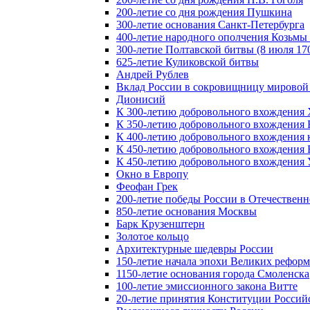
200-летие со дня рождения Пушкина
300-летие основания Санкт-Петербурга
400-летие народного ополчения Козьм
300-летие Полтавской битвы (8 июля 170
625-летие Куликовской битвы
Андрей Рублев
Вклад России в сокровищницу мировой
Дионисий
К 300-летию добровольного вхождения 
К 350-летию добровольного вхождения Б
К 400-летию добровольного вхождения к
К 450-летию добровольного вхождения 
К 450-летию добровольного вхождения У
Окно в Европу
Феофан Грек
200-летие победы России в Отечественн
850-летие основания Москвы
Барк Крузенштерн
Золотое кольцо
Архитектурные шедевры России
150-летие начала эпохи Великих реформ
1150-летие основания города Смоленска
100-летие эмиссионного закона Витте
20-летие принятия Конституции Росси