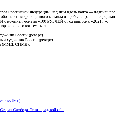
о герба Российской Федерации, над ним вдоль канта — надпи
 обозначения драгоценного металла и пробы, справа — содержа
И», номинал монеты «100 РУБЛЕЙ», год выпуска: «2021 г.».
 поражающего копьем змея.
удожник России (реверс).
ный художник России (реверс).
ры (ММД, СПМД).
лоне. (Бег)
 Старая Слобода Ленинградской обл.