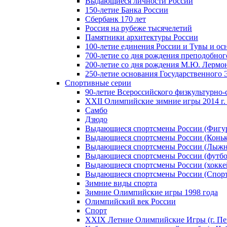
Выдающиеся личности России
150-летие Банка России
Сбербанк 170 лет
Россия на рубеже тысячелетий
Памятники архитектуры России
100-летие единения России и Тувы и ос
700-летие со дня рождения преподобно
200-летие со дня рождения М.Ю. Лермо
250-летие основания Государственного
Спортивные серии
90-летие Всероссийского физкультурно
XXII Олимпийские зимние игры 2014 г.
Самбо
Дзюдо
Выдающиеся спортсмены России (Фигу
Выдающиеся спортсмены России (Коньк
Выдающиеся спортсмены России (Лыжн
Выдающиеся спортсмены России (футбо
Выдающиеся спортсмены России (хокке
Выдающиеся спортсмены России (Спорт
Зимние виды спорта
Зимние Олимпийские игры 1998 года
Олимпийский век России
Спорт
XXIX Летние Олимпийские Игры (г. Пе