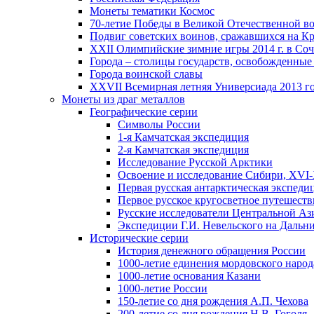
Монеты тематики Космос
70-летие Победы в Великой Отечественной вой
Подвиг советских воинов, сражавшихся на Кр
XXII Олимпийские зимние игры 2014 г. в Со
Города – столицы государств, освобожденные
Города воинской славы
XXVII Всемирная летняя Универсиада 2013 год
Монеты из драг металлов
Географические серии
Символы России
1-я Камчатская экспедиция
2-я Камчатская экспедиция
Исследование Русской Арктики
Освоение и исследование Сибири, XVI-
Первая русская антарктическая экспеди
Первое русское кругосветное путешеств
Русские исследователи Центральной Аз
Экспедиции Г.И. Невельского на Дальний
Исторические серии
История денежного обращения России
1000-летие единения мордовского народ
1000-летие основания Казани
1000-летие России
150-летие со дня рождения А.П. Чехова
200-летие со дня рождения Н.В. Гоголя