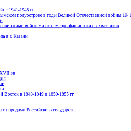
не 1941-1945 гг.
ымском полуострове в годы Великой Отечественной войны 1941-
чи
 советскими войсками от немецко-фашистских захватчиков
а в г. Казани
XVII вв
ция
ие
ии
 Восток в 1848-1849 и 1850-1855 гг.
а с народами Российского государства