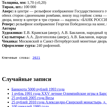
Толщина, мм:
1,70 (±0,20)
Тираж, шт.:
100 000
Аверс:
в центре — рельефное изображение Государственног
обеих сторон сдвоенными ромбами, внизу под гербом: слева —
двора, внизу в центре в три строки — надпись: «БАНК РОССИ
Реверс:
рельефное изображение Георгия Победоносца на коне,
Авторы
Художники:
Е.В. Крамская (аверс), А.В. Бакланов, народный х
Скульпторы:
А.А. Долгополова (аверс), А.В. Бакланов, народ
Чеканка:
Московский и Санкт-Петербургский монетные дво
Оформление гурта:
240 рифлений.
Ключевые слова: 
2021
Случайные записи
Банкнота 5000 рублей 1993 года
1 рубль 1991 года XXV летние Олимпийские игры в Барсе
25 рублей 2005 года Весы
25 рублей 2010 года Александро-Свирский монастырь, д.
100 шекелей 1980 года