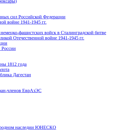
боксары)
нных сил Российской Федерации
ой войне 1941-1945 гг.
 немецко-фашистских войск в Сталинградской битве
еликой Отечественной войне 1941-1945 гг.
ации
 России
ны 1812 года
флота
ублика Дагестан
ран-членов ЕврАзЭС
риродном наследии ЮНЕСКО