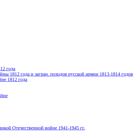
12 года
ны 1812 года и загран. походов русской армии 1813-1814 годов
йне 1812 года
ойне
икой Отечественной войне 1941-1945 гг.