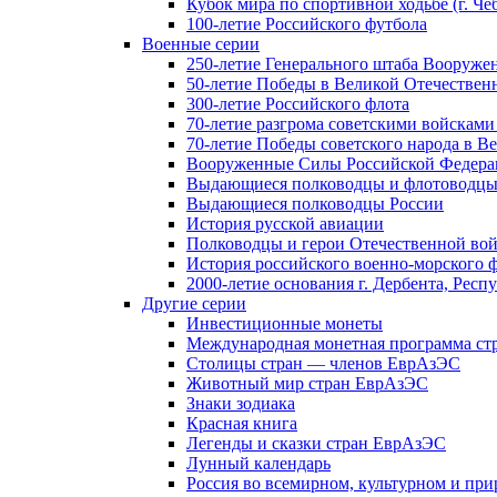
Кубок мира по спортивной ходьбе (г. Че
100-летие Российского футбола
Военные серии
250-летие Генерального штаба Вооруже
50-летие Победы в Великой Отечественн
300-летие Российского флота
70-летие разгрома советскими войсками
70-летие Победы советского народа в В
Вооруженные Силы Российской Федер
Выдающиеся полководцы и флотоводцы
Выдающиеся полководцы России
История русской авиации
Полководцы и герои Отечественной вой
История российского военно-морского 
2000-летие основания г. Дербента, Респ
Другие серии
Инвестиционные монеты
Международная монетная программа ст
Столицы стран — членов ЕврАзЭС
Животный мир стран ЕврАзЭС
Знаки зодиака
Красная книга
Легенды и сказки стран ЕврАзЭС
Лунный календарь
Россия во всемирном, культурном и п