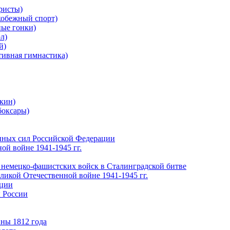
ристы)
обежный спорт)
ые гонки)
л)
й)
ивная гимнастика)
кин)
боксары)
нных сил Российской Федерации
ой войне 1941-1945 гг.
 немецко-фашистских войск в Сталинградской битве
еликой Отечественной войне 1941-1945 гг.
ации
 России
ны 1812 года