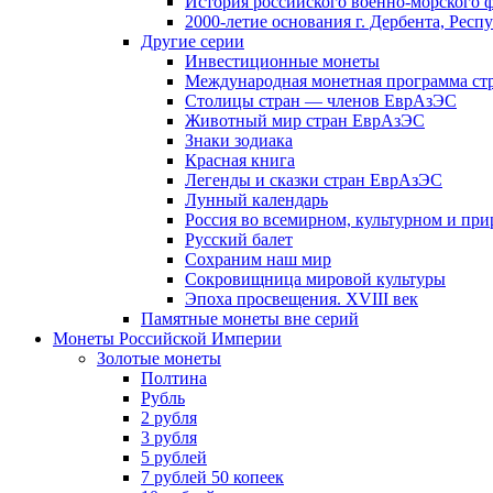
История российского военно-морского 
2000-летие основания г. Дербента, Респ
Другие серии
Инвестиционные монеты
Международная монетная программа ст
Столицы стран — членов ЕврАзЭС
Животный мир стран ЕврАзЭС
Знаки зодиака
Красная книга
Легенды и сказки стран ЕврАзЭС
Лунный календарь
Россия во всемирном, культурном и п
Русский балет
Сохраним наш мир
Сокровищница мировой культуры
Эпоха просвещения. XVIII век
Памятные монеты вне серий
Монеты Российской Империи
Золотые монеты
Полтина
Рубль
2 рубля
3 рубля
5 рублей
7 рублей 50 копеек