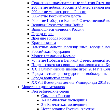
Сражения и знаменательные события Отеч. вой
200-летие победы России в Отечественной во
200-летие министерств в России
300-летие Российского флота
50-летие Победы в Великой Отечественной в
Великая Отечественная Война
Выдающиеся личности России
Города герои
Древние города России
Красная книга
Памятные монеты, посвящённые Победе в Вел
Российская Федерация
Монеты тематики Космос
70-летие Победы в Великой Отечественной вой
Подвиг советских воинов, сражавшихся на Кр
XXII Олимпийские зимние игры 2014 г. в Со
Города – столицы государств, освобожденные
Города воинской славы
XXVII Всемирная летняя Универсиада 2013 год
Монеты из драг металлов
Географические серии
Символы России
1-я Камчатская экспедиция
2-я Камчатская экспедиция
Исследование Русской Арктики