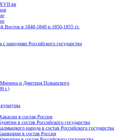
XVII вв
ция
ие
ии
 Восток в 1848-1849 и 1850-1855 гг.
а с народами Российского государства
ы Минина и Дмитрия Пожарского
9 г.)
 культуры
Хакасии в состав России
урятии в состав Российского государства
алмыцкого народа в состав Российского государства
Башкирии в состав России
дмуртии в состав Российского государства