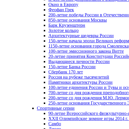
Окно в Европу
Феофан Грек
200-летие победы России в Отечественн
850-летие основания Москвы
Барк Крузенштерн
Золотое кольцо
Архитектурные шедевры России
150-летие начала эпохи Великих реформ
1150-летие основания города Смоленска
100-летие эмиссионного закона Витте
20-летие принятия Конституции Росси
Выдающиеся личности России
150-летие Банка России
Сбербанк 170 лет
Россия на рубеже тысячелетий
Памятники архитектуры России
100-летие единения России и Тувы и ос
700-летие со дня рождения преподобно
200-летие со дня рождения М.Ю. Лермо
250-летие основания Государственного
Спортивные серии
90-летие Всероссийского физкультурно
XXII Олимпийские зимние игры 2014 г.
Самбо
Дзюдо