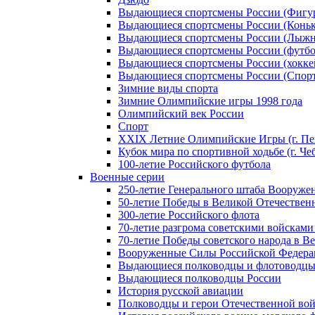
Выдающиеся спортсмены России (Фигу
Выдающиеся спортсмены России (Коньк
Выдающиеся спортсмены России (Лыжн
Выдающиеся спортсмены России (футбо
Выдающиеся спортсмены России (хокке
Выдающиеся спортсмены России (Спорт
Зимние виды спорта
Зимние Олимпийские игры 1998 года
Олимпийский век России
Спорт
XXIX Летние Олимпийские Игры (г. Пе
Кубок мира по спортивной ходьбе (г. Че
100-летие Российского футбола
Военные серии
250-летие Генерального штаба Вооруже
50-летие Победы в Великой Отечественн
300-летие Российского флота
70-летие разгрома советскими войсками
70-летие Победы советского народа в В
Вооруженные Силы Российской Федер
Выдающиеся полководцы и флотоводцы
Выдающиеся полководцы России
История русской авиации
Полководцы и герои Отечественной вой