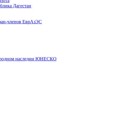
флота
ублика Дагестан
ран-членов ЕврАзЭС
риродном наследии ЮНЕСКО