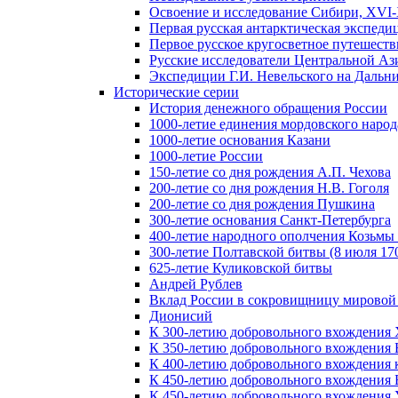
Освоение и исследование Сибири, XVI-
Первая русская антарктическая экспеди
Первое русское кругосветное путешеств
Русские исследователи Центральной Аз
Экспедиции Г.И. Невельского на Дальний
Исторические серии
История денежного обращения России
1000-летие единения мордовского народ
1000-летие основания Казани
1000-летие России
150-летие со дня рождения А.П. Чехова
200-летие со дня рождения Н.В. Гоголя
200-летие со дня рождения Пушкина
300-летие основания Санкт-Петербурга
400-летие народного ополчения Козьм
300-летие Полтавской битвы (8 июля 170
625-летие Куликовской битвы
Андрей Рублев
Вклад России в сокровищницу мировой
Дионисий
К 300-летию добровольного вхождения 
К 350-летию добровольного вхождения Б
К 400-летию добровольного вхождения к
К 450-летию добровольного вхождения 
К 450-летию добровольного вхождения У