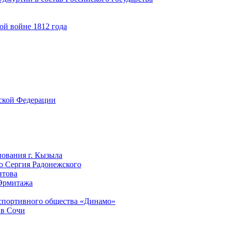
ой войне 1812 года
йской Федерации
нования г. Кызыла
го Сергия Радонежского
нтова
 Эрмитажа
-спортивного общества «Динамо»
 в Сочи