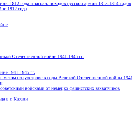
ны 1812 года и загран. походов русской армии 1813-1814 годов
йне 1812 года
ойне
икой Отечественной войне 1941-1945 гг.
не 1941-1945 гг.
ымском полуострове в годы Великой Отечественной войны 1941-
чи
 советскими войсками от немецко-фашистских захватчиков
а в г. Казани