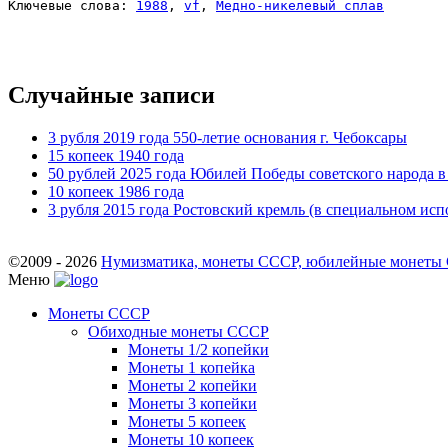
Ключевые слова: 
1988
, 
vf
, 
Медно-никелевый сплав
Случайные записи
3 рубля 2019 года 550-летие основания г. Чебоксары
15 копеек 1940 года
50 рублей 2025 года Юбилей Победы советского народа в
10 копеек 1986 года
3 рубля 2015 года Ростовский кремль (в специальном ис
©2009 - 2026
Нумизматика, монеты СССР, юбилейные монеты СС
Меню
Монеты СССР
Обиходные монеты СССР
Монеты 1/2 копейки
Монеты 1 копейка
Монеты 2 копейки
Монеты 3 копейки
Монеты 5 копеек
Монеты 10 копеек