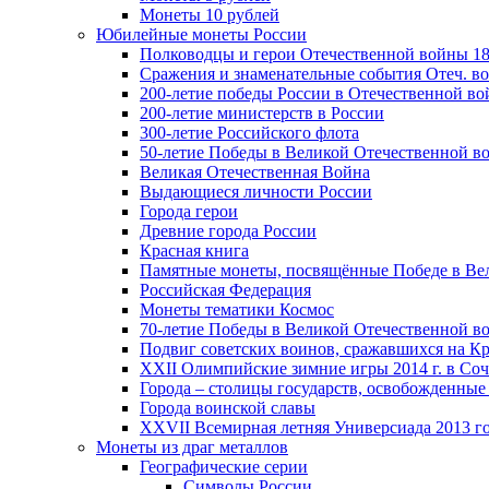
Монеты 10 рублей
Юбилейные монеты России
Полководцы и герои Отечественной войны 18
Сражения и знаменательные события Отеч. вой
200-летие победы России в Отечественной во
200-летие министерств в России
300-летие Российского флота
50-летие Победы в Великой Отечественной в
Великая Отечественная Война
Выдающиеся личности России
Города герои
Древние города России
Красная книга
Памятные монеты, посвящённые Победе в Вел
Российская Федерация
Монеты тематики Космос
70-летие Победы в Великой Отечественной вой
Подвиг советских воинов, сражавшихся на Кр
XXII Олимпийские зимние игры 2014 г. в Со
Города – столицы государств, освобожденные
Города воинской славы
XXVII Всемирная летняя Универсиада 2013 год
Монеты из драг металлов
Географические серии
Символы России