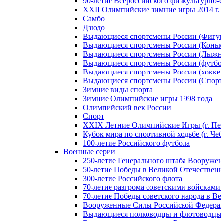
90-летие Всероссийского физкультурно
XXII Олимпийские зимние игры 2014 г.
Самбо
Дзюдо
Выдающиеся спортсмены России (Фигу
Выдающиеся спортсмены России (Коньк
Выдающиеся спортсмены России (Лыжн
Выдающиеся спортсмены России (футбо
Выдающиеся спортсмены России (хокке
Выдающиеся спортсмены России (Спорт
Зимние виды спорта
Зимние Олимпийские игры 1998 года
Олимпийский век России
Спорт
XXIX Летние Олимпийские Игры (г. Пе
Кубок мира по спортивной ходьбе (г. Че
100-летие Российского футбола
Военные серии
250-летие Генерального штаба Вооруже
50-летие Победы в Великой Отечественн
300-летие Российского флота
70-летие разгрома советскими войсками
70-летие Победы советского народа в В
Вооруженные Силы Российской Федер
Выдающиеся полководцы и флотоводцы