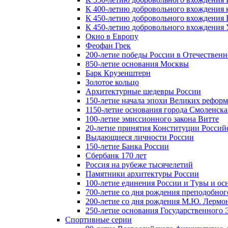
К 400-летию добровольного вхождения к
К 450-летию добровольного вхождения 
К 450-летию добровольного вхождения У
Окно в Европу
Феофан Грек
200-летие победы России в Отечественн
850-летие основания Москвы
Барк Крузенштерн
Золотое кольцо
Архитектурные шедевры России
150-летие начала эпохи Великих реформ
1150-летие основания города Смоленска
100-летие эмиссионного закона Витте
20-летие принятия Конституции Росси
Выдающиеся личности России
150-летие Банка России
Сбербанк 170 лет
Россия на рубеже тысячелетий
Памятники архитектуры России
100-летие единения России и Тувы и ос
700-летие со дня рождения преподобно
200-летие со дня рождения М.Ю. Лермо
250-летие основания Государственного
Спортивные серии