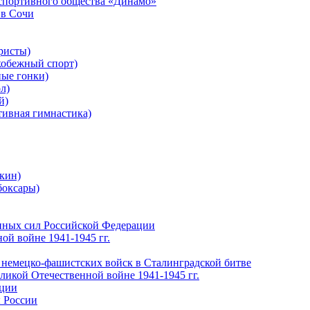
-спортивного общества «Динамо»
 в Сочи
ристы)
обежный спорт)
ые гонки)
л)
й)
ивная гимнастика)
кин)
боксары)
нных сил Российской Федерации
ой войне 1941-1945 гг.
 немецко-фашистских войск в Сталинградской битве
еликой Отечественной войне 1941-1945 гг.
ации
 России