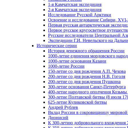
1-я Камчатская экспедиция
2-я Камчатская экспедиция
Исследование Русской Арктики
Освоение и исследование Сибири, XVI-
Первая русская антарктическая экспеди
Первое русское кругосветное путешеств
Русские исследователи Центральной Аз
Экспедиции Г.И. Невельского на Дальний
Исторические серии
История денежного обращения России
1000-летие единения мордовского народ
1000-летие основания Казани
1000-летие России
150-летие со дня рождения А.П. Чехова
200-летие со дня рождения Н.В. Гоголя
200-летие со дня рождения Пушкина
300-летие основания Санкт-Петербурга
400-летие народного ополчения Козьм
300-летие Полтавской битвы (8 июля 170
625-летие Куликовской битвы
Андрей Рублев
Вклад России в сокровищницу мировой
Дионисий
К 300-летию добровольного вхождения 
К 350-летию добровольного вхождения Б