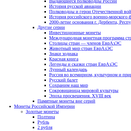
Выдающиеся полководцы России
История русской авиации
Полководцы и герои Отечественной вой
История российского военно-морского 
2000-летие основания г. Дербента, Респ
Другие серии
Инвестиционные монеты
Международная монетная программа ст
Столицы стран — членов ЕврАзЭС
Животный мир стран ЕврАзЭС
Знаки зодиака
Красная книга
Легенды и сказки стран ЕврАзЭС
Лунный календарь
Россия во всемирном, культурном и п
Русский балет
Сохраним наш мир
Сокровищница мировой культуры
Эпоха просвещения. XVIII век
Памятные монеты вне серий
Монеты Российской Империи
Золотые монеты
Полтина
Рубль
2 рубля