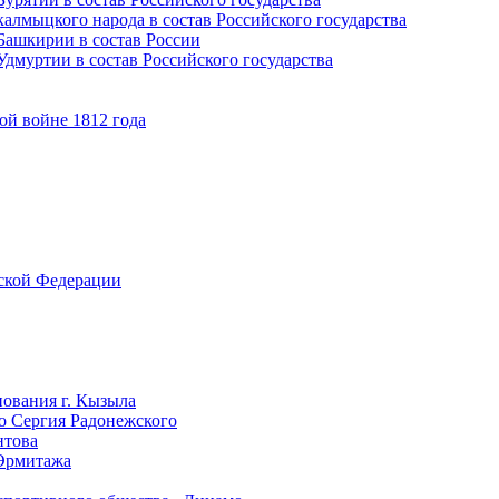
алмыцкого народа в состав Российского государства
Башкирии в состав России
дмуртии в состав Российского государства
ой войне 1812 года
йской Федерации
нования г. Кызыла
го Сергия Радонежского
нтова
 Эрмитажа