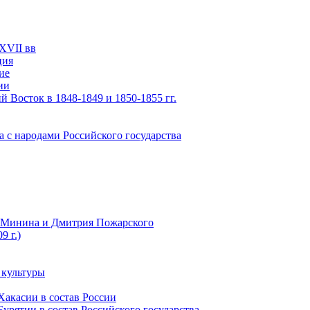
XVII вв
ция
ие
ии
 Восток в 1848-1849 и 1850-1855 гг.
а с народами Российского государства
ы Минина и Дмитрия Пожарского
9 г.)
 культуры
Хакасии в состав России
урятии в состав Российского государства