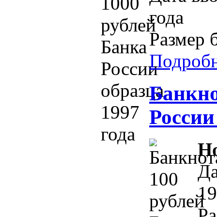
года
Размер 
Подроб
Банкно
России
Н
Да
19
Ра