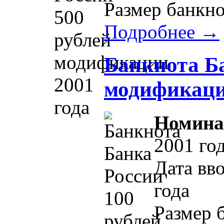
Размер банкно
Подробнее →
Банкнота Ба
модификаци
Номина
2001 го
Дата вв
года
Размер 