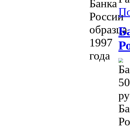
П
Б
Р