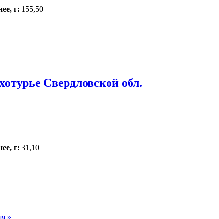
ее, г:
155,50
рхотурье Свердловской обл.
ее, г:
31,10
я »