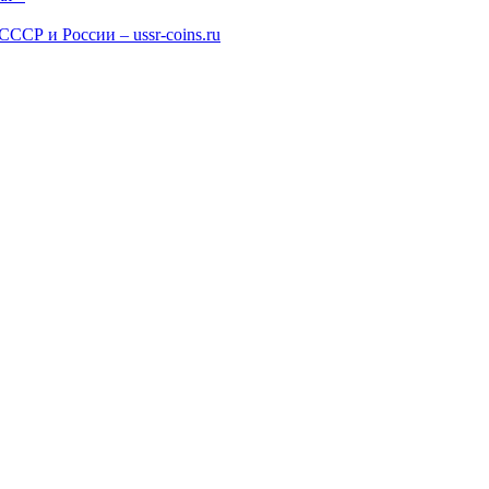
СР и России – ussr-coins.ru