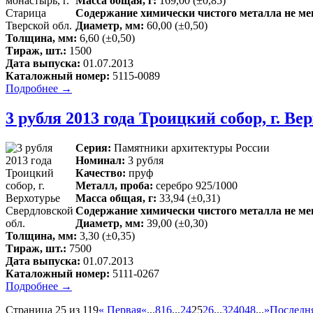
Масса общая, г:
169,00 (±0,85)
Содержание химически чистого металла не мен
Диаметр, мм:
60,00 (±0,50)
Толщина, мм:
6,60 (±0,50)
Тираж, шт.:
1500
Дата выпуска:
01.07.2013
Каталожный номер:
5115-0089
Подробнее →
3 рубля 2013 года Троицкий собор, г. Ве
Серия:
Памятники архитектуры России
Номинал:
3 рубля
Качество:
пруф
Металл, проба:
серебро 925/1000
Масса общая, г:
33,94 (±0,31)
Содержание химически чистого металла не мен
Диаметр, мм:
39,00 (±0,30)
Толщина, мм:
3,30 (±0,35)
Тираж, шт.:
7500
Дата выпуска:
01.07.2013
Каталожный номер:
5111-0267
Подробнее →
Страница 25 из 119
« Первая
«
...
8
16
...
24
25
26
...
32
40
48
...
»
Последня