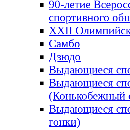
90-летие Всерос
спортивного об
XXII Олимпийски
Самбо
Дзюдо
Выдающиеся спо
Выдающиеся спо
(Конькобежный 
Выдающиеся сп
гонки)