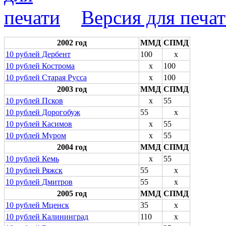
Версия для печа
2002 год
ММД
СПМД
10 рублей Дербент
100
x
10 рублей Кострома
x
100
10 рублей Старая Русса
x
100
2003 год
ММД
СПМД
10 рублей Псков
x
55
10 рублей Дорогобуж
55
x
10 рублей Касимов
x
55
10 рублей Муром
x
55
2004 год
ММД
СПМД
10 рублей Кемь
x
55
10 рублей Ряжск
55
x
10 рублей Дмитров
55
x
2005 год
ММД
СПМД
10 рублей Мценск
35
x
10 рублей Калининград
110
x