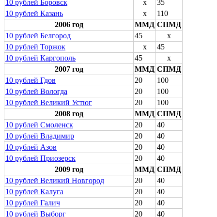
10 рублей Боровск
x
35
10 рублей Казань
x
110
2006 год
ММД
СПМД
10 рублей Белгород
45
x
10 рублей Торжок
x
45
10 рублей Каргополь
45
x
2007 год
ММД
СПМД
10 рублей Гдов
20
100
10 рублей Вологда
20
100
10 рублей Великий Устюг
20
100
2008 год
ММД
СПМД
10 рублей Смоленск
20
40
10 рублей Владимир
20
40
10 рублей Азов
20
40
10 рублей Приозерск
20
40
2009 год
ММД
СПМД
10 рублей Великий Новгород
20
40
10 рублей Калуга
20
40
10 рублей Галич
20
40
10 рублей Выборг
20
40