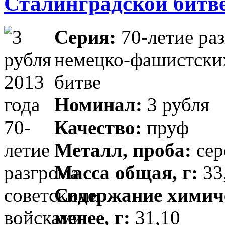
Сталинградской битв
Серия:
70-летие ра
немецко-фашистских
битве
Номинал:
3 рубля
Качество:
пруф
Металл, проба:
сер
Масса общая, г:
33,
Содержание химиче
менее, г:
31,10