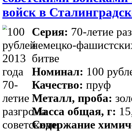
войск в Сталинградск
Серия:
70-летие ра
немецко-фашистских
битве
Номинал:
100 рубл
Качество:
пруф
Металл, проба:
зол
Масса общая, г:
15,
Содержание химиче