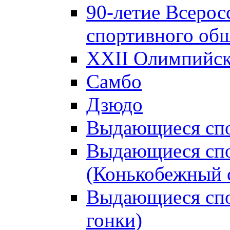
90-летие Всерос
спортивного об
XXII Олимпийски
Самбо
Дзюдо
Выдающиеся спо
Выдающиеся спо
(Конькобежный 
Выдающиеся сп
гонки)