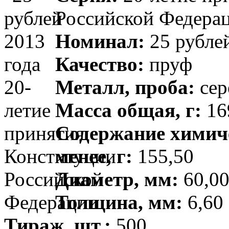
Российской Федера
Номинал:
25 рубле
Качество:
пруф
Металл, проба:
сер
Масса общая, г:
169
Содержание химиче
менее, г:
155,50
Диаметр, мм:
60,00
Толщина, мм:
6,60 
Тираж, шт.:
500