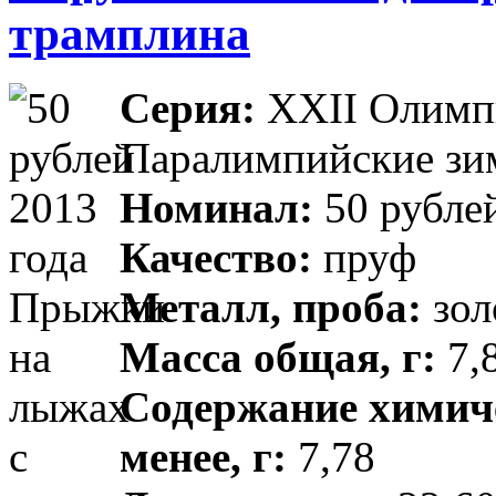
трамплина
Серия:
XXII Олимпи
Паралимпийские зим
Номинал:
50 рубле
Качество:
пруф
Металл, проба:
зол
Масса общая, г:
7,8
Содержание химиче
менее, г:
7,78